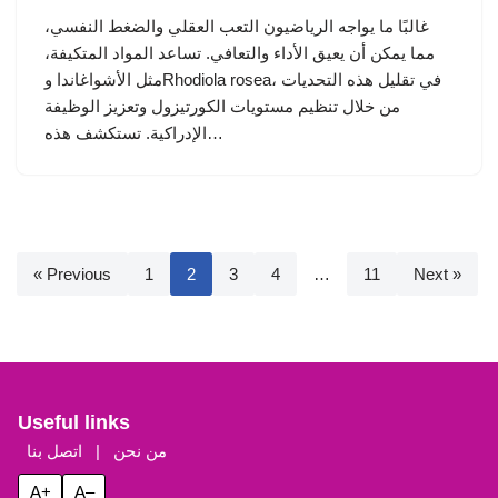
غالبًا ما يواجه الرياضيون التعب العقلي والضغط النفسي،
مما يمكن أن يعيق الأداء والتعافي. تساعد المواد المتكيفة،
مثل الأشواغاندا وRhodiola rosea، في تقليل هذه التحديات
من خلال تنظيم مستويات الكورتيزول وتعزيز الوظيفة
الإدراكية. تستكشف هذه…
« Previous
1
2
3
4
…
11
Next »
Useful links
من نحن
|
اتصل بنا
A+
A–