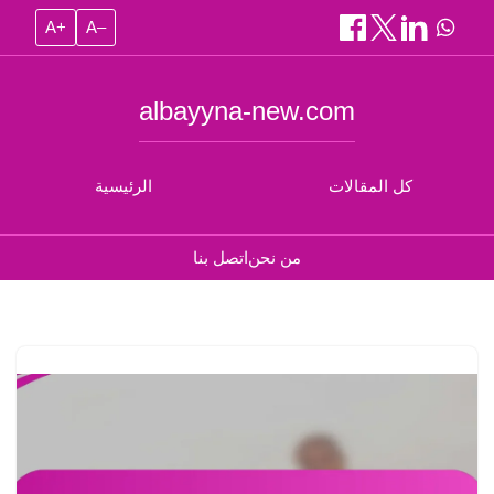
A+
A–
albayyna-new.com
كل المقالات
الرئيسية
من نحن
اتصل بنا