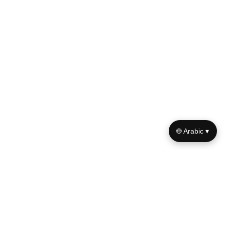
🌐 Arabic ▾