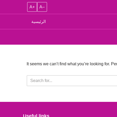
A+
A–
الرئيسية
It seems we can’t find what you’re looking for. P
Useful links